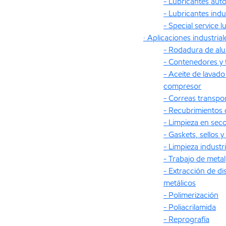
- Lubricantes aut
- Lubricantes indu
- Special service l
· Aplicaciones industrial
- Rodadura de alu
- Contenedores y
- Aceite de lavado
compresor
- Correas transpo
- Recubrimientos 
- Limpieza en sec
- Gaskets, sellos
- Limpieza industri
- Trabajo de metal
- Extracción de di
metálicos
- Polimerización
- Poliacrilamida
- Reprografía