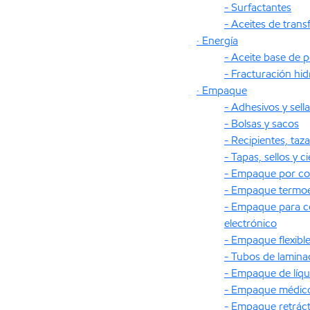
- Surfactantes
- Aceites de tran
· Energía
- Aceite base de 
- Fracturación hid
· Empaque
- Adhesivos y sell
- Bolsas y sacos
- Recipientes, taz
- Tapas, sellos y c
- Empaque por c
- Empaque termoe
- Empaque para c
electrónico
- Empaque flexibl
- Tubos de lamina
- Empaque de líqu
- Empaque médic
- Empaque retrácti