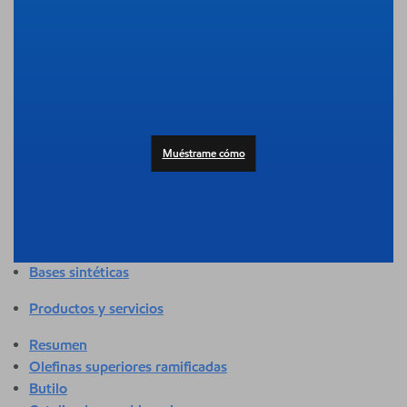
Resumen
Adhesivos y selladores
Agricultura
Automotor
Edificación y construcción
Composición
Productos al consumidor
Muéstrame cómo
Atención médica y sanitaria
Higiene y cuidado personal
Aplicaciones industriales
Energía
Empaque
Bases sintéticas
Productos y servicios
Resumen
Olefinas superiores ramificadas
Butilo