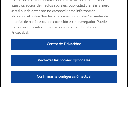
agrícolas, de construcción e industriales.
compartimos información sobre su uso de nuestro sitio con
nuestros socios de medios sociales, publicidad y análisis, pero
Leer más
usted puede optar por no compartir esta información
utilizando el botón "Rechazar cookies opcionales" o mediante
la señal de preferencia de exclusión en su navegador. Puede
encontrar más información y opciones en el Centro de
Privacidad.
Centro de Privacidad
Rechazar las cookies opcionales
Modificadores de polímeros
Confirmar la configuración actual
Elija los modificadores de polímeros de ExxonMobil para mejorar
el rendimiento y aumentar la eficiencia de producción de
películas, compuestos, telas no tejidas y productos
moldeados/extruidos.
Leer más