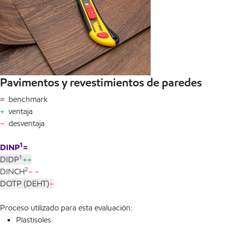
Pavimentos y revestimientos de paredes
= benchmark
+
ventaja
–
desventaja
1
DINP
=
1
DIDP
++
2
DINCH
– –
DOTP (DEHT)
–
Proceso utilizado para esta evaluación:
Plastisoles