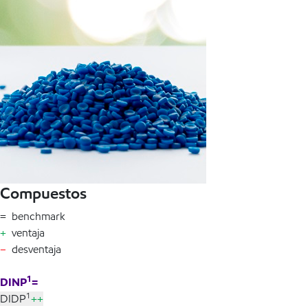
Compuestos
= benchmark
+
ventaja
–
desventaja
1
DINP
=
1
DIDP
++