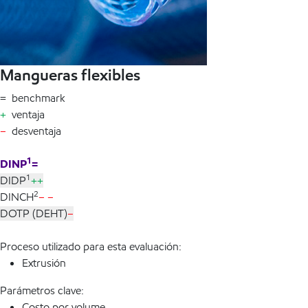
Mangueras flexibles
= benchmark
+
ventaja
–
desventaja
1
DINP
=
1
DIDP
++
2
DINCH
– –
DOTP (DEHT)
–
Proceso utilizado para esta evaluación:
Extrusión
Parámetros clave:
Costo por volume