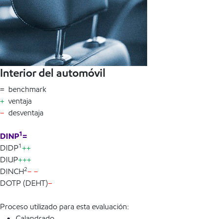
Interior del automóvil
= benchmark
+
ventaja
–
desventaja
1
DINP
=
1
DIDP
++
DIUP
+++
2
DINCH
– –
DOTP (DEHT)
–
Proceso utilizado para esta evaluación:
Calandrado