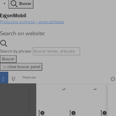
Buscar
Productos químicos y especialidades
Search on website:
Search by phrase:
Buscar
close buscar panel
Selector digital de productos
Plasticizer
Acid Value(max)
Acid Value(max)
Acidity @ 
pic Acid(m
mg KOH/g
mg/g
wt%