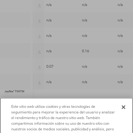
n/a
n/a
n/a
Jayflex™ L11P-E
n/a
n/a
n/a
Jayflex™ L911P
n/a
n/a
n/a
Jayflex™ L9P
n/a
0.16
n/a
Jayflex™ L9TM
0.07
n/a
n/a
Jayflex™ MB10
n/a
n/a
n/a
Jayflex™ TINTM
Este sitio web utiliza cookies y otras tecnologías de
seguimiento para mejorar la experiencia del usuario y analizar
el rendimiento y tráfico de nuestro sitio web. También
compartimos información sobre su uso de nuestro sitio con
nuestros socios de medios sociales, publicidad y análisis, pero