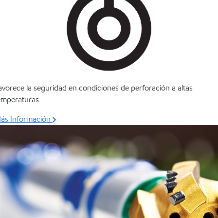
avorece la seguridad en condiciones de perforación a altas
emperaturas
ás Información