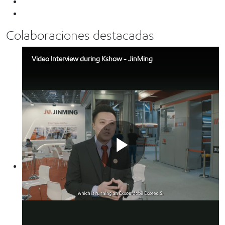
Colaboraciones destacadas
Video Interview during Kshow - JinMing
Play
Video sobre Jinming: Entrevista
durante la feria K 2022
En Kshow 2022, JinMing presentó su nueva máquina
que procesa los polímeros de alto desempeño Exceed S
Video
de ExxonMobil.