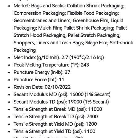
Market:
Bags and Sacks; Collation Shrink Packaging;
Compression Packaging; Flexible Food Packaging;
Geomembranes and Liners; Greenhouse Film; Liquid
Packaging; Mulch Film; Pallet Shrink Packaging; Pallet
Stretch Hood Packaging; Pallet Stretch Packaging;
Shoppers, Liners and Trash Bags; Silage Film; Soft-shrink
Packaging
Melt Index (g/10 min):
2.7 (190°C/2.16 kg)
Peak Melting Temperature (°F):
243
Puncture Energy (in·lb):
37
Puncture Force (lbf):
11
Revision Date:
02/10/2022
Secant Modulus MD (psi):
16000 (1% Secant)
Secant Modulus TD (psi):
19000 (1% Secant)
Tensile Strength at Break MD (psi):
11000
Tensile Strength at Break TD (psi):
7400
Tensile Strength at Yield MD (psi):
1200
Tensile Strength at Yield TD (psi):
1100