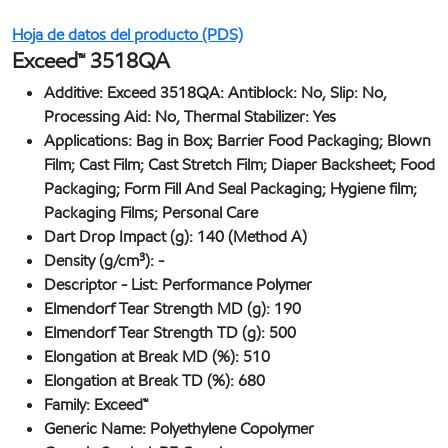
Hoja de datos del producto (PDS)
Exceed™ 3518QA
Additive:
Exceed 3518QA: Antiblock: No, Slip: No,
Processing Aid: No, Thermal Stabilizer: Yes
Applications:
Bag in Box; Barrier Food Packaging; Blown
Film; Cast Film; Cast Stretch Film; Diaper Backsheet; Food
Packaging; Form Fill And Seal Packaging; Hygiene film;
Packaging Films; Personal Care
Dart Drop Impact (g):
140 (Method A)
Density (g/cm³):
-
Descriptor - List:
Performance Polymer
Elmendorf Tear Strength MD (g):
190
Elmendorf Tear Strength TD (g):
500
Elongation at Break MD (%):
510
Elongation at Break TD (%):
680
Family:
Exceed™
Generic Name:
Polyethylene Copolymer