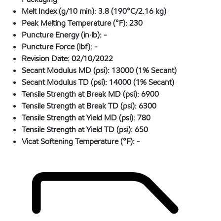
Melt Index (g/10 min):
3.8 (190°C/2.16 kg)
Peak Melting Temperature (°F):
230
Puncture Energy (in·lb):
-
Puncture Force (lbf):
-
Revision Date:
02/10/2022
Secant Modulus MD (psi):
13000 (1% Secant)
Secant Modulus TD (psi):
14000 (1% Secant)
Tensile Strength at Break MD (psi):
6900
Tensile Strength at Break TD (psi):
6300
Tensile Strength at Yield MD (psi):
780
Tensile Strength at Yield TD (psi):
650
Vicat Softening Temperature (°F):
-