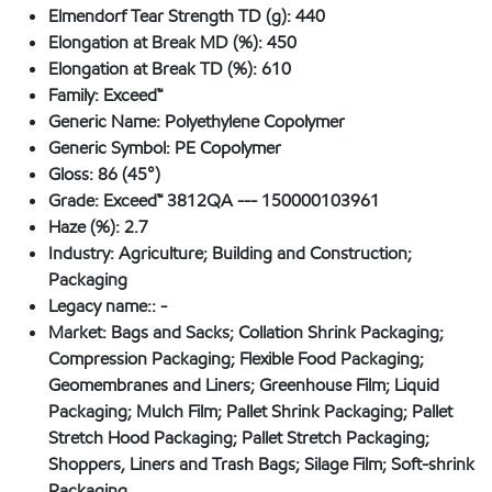
Elmendorf Tear Strength TD (g):
440
Elongation at Break MD (%):
450
Elongation at Break TD (%):
610
Family:
Exceed™
Generic Name:
Polyethylene Copolymer
Generic Symbol:
PE Copolymer
Gloss:
86 (45°)
Grade:
Exceed™ 3812QA --- 150000103961
Haze (%):
2.7
Industry:
Agriculture; Building and Construction;
Packaging
Legacy name::
-
Market:
Bags and Sacks; Collation Shrink Packaging;
Compression Packaging; Flexible Food Packaging;
Geomembranes and Liners; Greenhouse Film; Liquid
Packaging; Mulch Film; Pallet Shrink Packaging; Pallet
Stretch Hood Packaging; Pallet Stretch Packaging;
Shoppers, Liners and Trash Bags; Silage Film; Soft-shrink
Packaging