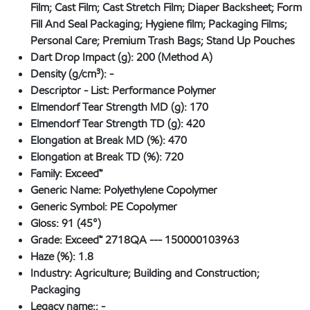
Film; Cast Film; Cast Stretch Film; Diaper Backsheet; Form
Fill And Seal Packaging; Hygiene film; Packaging Films;
Personal Care; Premium Trash Bags; Stand Up Pouches
Dart Drop Impact (g):
200 (Method A)
Density (g/cm³):
-
Descriptor - List:
Performance Polymer
Elmendorf Tear Strength MD (g):
170
Elmendorf Tear Strength TD (g):
420
Elongation at Break MD (%):
470
Elongation at Break TD (%):
720
Family:
Exceed™
Generic Name:
Polyethylene Copolymer
Generic Symbol:
PE Copolymer
Gloss:
91 (45°)
Grade:
Exceed™ 2718QA --- 150000103963
Haze (%):
1.8
Industry:
Agriculture; Building and Construction;
Packaging
Legacy name::
-