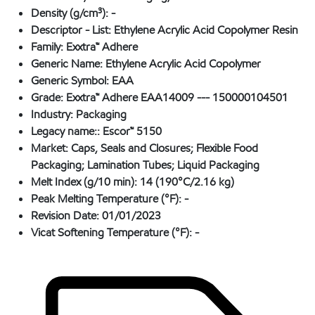
Density (g/cm³):
-
Descriptor - List:
Ethylene Acrylic Acid Copolymer Resin
Family:
Exxtra™ Adhere
Generic Name:
Ethylene Acrylic Acid Copolymer
Generic Symbol:
EAA
Grade:
Exxtra™ Adhere EAA14009 --- 150000104501
Industry:
Packaging
Legacy name::
Escor™ 5150
Market:
Caps, Seals and Closures; Flexible Food
Packaging; Lamination Tubes; Liquid Packaging
Melt Index (g/10 min):
14 (190°C/2.16 kg)
Peak Melting Temperature (°F):
-
Revision Date:
01/01/2023
Vicat Softening Temperature (°F):
-