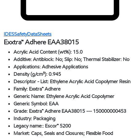
IDESSafetyDataSheets
Exxtra™ Adhere EAA38015
Acrylic Acid Content (wt%):
15.0
Additive:
Antiblock: No; Slip: No; Thermal Stabilizer: No
Applications:
Adhesive Applications
Density (g/cm³):
0.945
Descriptor - List:
Ethylene Acrylic Acid Copolymer Resin
Family:
Exxtra™ Adhere
Generic Name:
Ethylene Acrylic Acid Copolymer
Generic Symbol:
EAA
Grade:
Exxtra™ Adhere EAA38015 --- 150000000453
Industry:
Packaging
Legacy name::
Escor™ 5200
Market:
Caps, Seals and Closures; Flexible Food