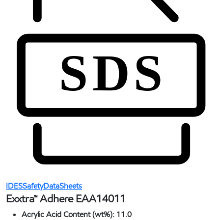
IDESSafetyDataSheets
Exxtra™ Adhere EAA14011
Acrylic Acid Content (wt%):
11.0