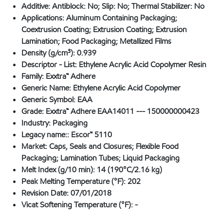
Additive:
Antiblock: No; Slip: No; Thermal Stabilizer: No
Applications:
Aluminum Containing Packaging;
Coextrusion Coating; Extrusion Coating; Extrusion
Lamination; Food Packaging; Metallized Films
Density (g/cm³):
0.939
Descriptor - List:
Ethylene Acrylic Acid Copolymer Resin
Family:
Exxtra™ Adhere
Generic Name:
Ethylene Acrylic Acid Copolymer
Generic Symbol:
EAA
Grade:
Exxtra™ Adhere EAA14011 --- 150000000423
Industry:
Packaging
Legacy name::
Escor™ 5110
Market:
Caps, Seals and Closures; Flexible Food
Packaging; Lamination Tubes; Liquid Packaging
Melt Index (g/10 min):
14 (190°C/2.16 kg)
Peak Melting Temperature (°F):
202
Revision Date:
07/01/2018
Vicat Softening Temperature (°F):
-