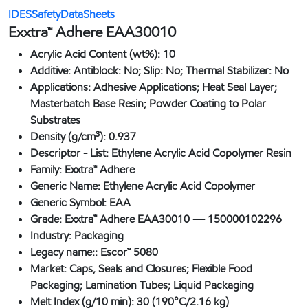
IDESSafetyDataSheets
Exxtra™ Adhere EAA30010
Acrylic Acid Content (wt%):
10
Additive:
Antiblock: No; Slip: No; Thermal Stabilizer: No
Applications:
Adhesive Applications; Heat Seal Layer;
Masterbatch Base Resin; Powder Coating to Polar
Substrates
Density (g/cm³):
0.937
Descriptor - List:
Ethylene Acrylic Acid Copolymer Resin
Family:
Exxtra™ Adhere
Generic Name:
Ethylene Acrylic Acid Copolymer
Generic Symbol:
EAA
Grade:
Exxtra™ Adhere EAA30010 --- 150000102296
Industry:
Packaging
Legacy name::
Escor™ 5080
Market:
Caps, Seals and Closures; Flexible Food
Packaging; Lamination Tubes; Liquid Packaging
Melt Index (g/10 min):
30 (190°C/2.16 kg)