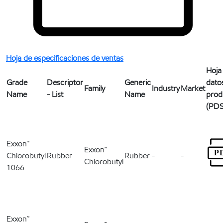
Hoja de especificaciones de ventas
Hoja
Grade
Descriptor
Generic
dato
Family
Industry
Market
Name
- List
Name
prod
(PDS
Exxon™
Exxon™
Chlorobutyl
Rubber
Rubber
-
-
Chlorobutyl
1066
Exxon™