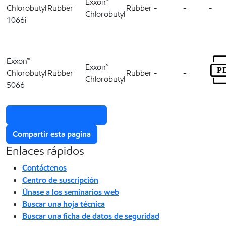
Exxon™
Chlorobutyl
Rubber
Rubber
-
-
-
Chlorobutyl
1066i
Exxon™
Exxon™
Chlorobutyl
Rubber
Rubber
-
-
Chlorobutyl
5066
Comuníquese con ventas
Compartir esta pagina
Enlaces rápidos
Contáctenos
Centro de suscripción
Únase a los seminarios web
Buscar una hoja técnica
Buscar una ficha de datos de seguridad