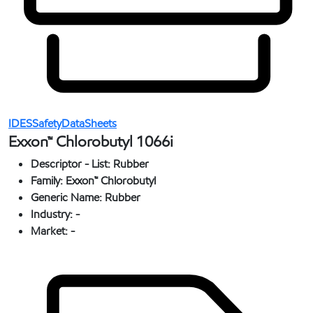
IDESSafetyDataSheets
Exxon™ Chlorobutyl 1066i
Descriptor - List:
Rubber
Family:
Exxon™ Chlorobutyl
Generic Name:
Rubber
Industry:
-
Market:
-