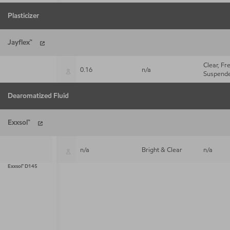
Plasticizer
Jayflex™
Clear, Fr
0.16
n/a
Suspende
Jayflex™ L9TM
Dearomatized Fluid
Exxsol™
n/a
Bright & Clear
n/a
Exxsol™ D145