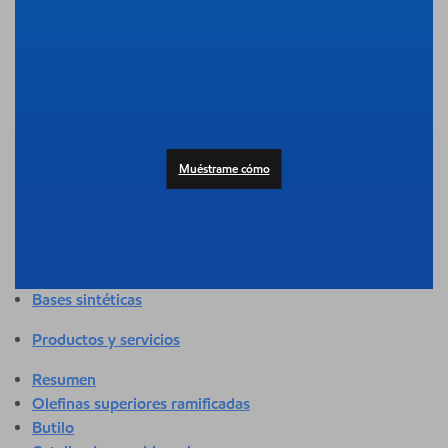
Resumen
Adhesivos y selladores
Agricultura
Automotor
Edificación y construcción
Composición
Productos al consumidor
Muéstrame cómo
Atención médica y sanitaria
Higiene y cuidado personal
Aplicaciones industriales
Energía
Empaque
Bases sintéticas
Productos y servicios
Resumen
Olefinas superiores ramificadas
Butilo