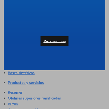
Resumen
Adhesivos y selladores
Agricultura
Automotor
Edificación y construcción
Composición
Productos al consumidor
Muéstrame cómo
Atención médica y sanitaria
Higiene y cuidado personal
Aplicaciones industriales
Energía
Empaque
Bases sintéticas
Productos y servicios
Resumen
Olefinas superiores ramificadas
Butilo