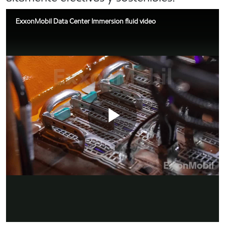
ExxonMobil Data Center Immersion fluid video
Play
¿Por qué ExxonMobil?
Selección de fluidos flexible y de alto rendimiento
Suministro global y experiencia técnica de guante blanco
Video
Soluciones sostenibles
Habla con un ex