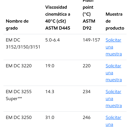
Flash
Viscosidad
point
cinemática a
(°C)
Muestra
Nombre de
40°C (cSt)
ASTM
de
grado
ASTM D445
D92
producto
EM DC
5.0-6.4
149-157
Solicitar
3152/3150/3151
una
muestra
EM DC 3220
19.0
220
Solicitar
una
muestra
EM DC 3255
14.3
234
Solicitar
Super**
una
muestra
EM DC 3250
31.0
246
Solicitar
una