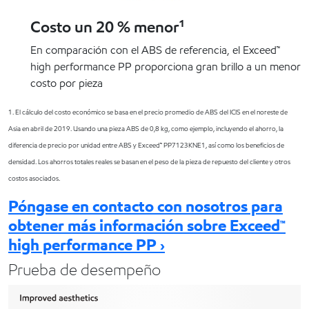
Costo un 20 % menor¹
En comparación con el ABS de referencia, el Exceed™
high performance PP proporciona gran brillo a un menor
costo por pieza
1. El cálculo del costo económico se basa en el precio promedio de ABS del ICIS en el noreste de
Asia en abril de 2019. Usando una pieza ABS de 0,8 kg, como ejemplo, incluyendo el ahorro, la
diferencia de precio por unidad entre ABS y Exceed™ PP7123KNE1, así como los beneficios de
densidad. Los ahorros totales reales se basan en el peso de la pieza de repuesto del cliente y otros
costos asociados.
Póngase en contacto con nosotros para
obtener más información sobre Exceed™
high performance PP ›
Prueba de desempeño