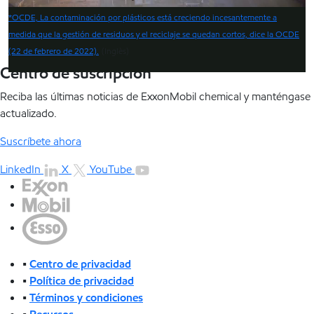
Video
*OCDE, La contaminación por plásticos está creciendo incesantemente a
medida que la gestión de residuos y el reciclaje se quedan cortos, dice la OCDE
(22 de febrero de 2022)
.
(Inglès)
Centro de suscripción
Reciba las últimas noticias de ExxonMobil chemical y manténgase
actualizado.
Suscríbete ahora
LinkedIn
X
YouTube
•
Centro de privacidad
•
Política de privacidad
•
Términos y condiciones