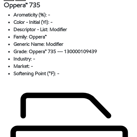
Oppera™ 735
Aromaticity (%):
-
Color - Initial (YI):
-
Descriptor - List:
Modifier
Family:
Oppera™
Generic Name:
Modifier
Grade:
Oppera™ 735 --- 130000109439
Industry:
-
Market:
-
Softening Point (°F):
-