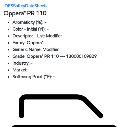
IDESSafetyDataSheets
Oppera™ PR 110
Aromaticity (%):
-
Color - Initial (YI):
-
Descriptor - List:
Modifier
Family:
Oppera™
Generic Name:
Modifier
Grade:
Oppera™ PR 110 --- 130000109829
Industry:
-
Market:
-
Softening Point (°F):
-