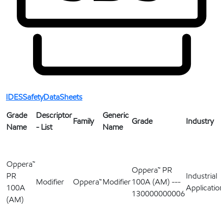
IDESSafetyDataSheets
Grade
Descriptor
Generic
Family
Grade
Industry
Name
- List
Name
Oppera™
Oppera™ PR
PR
Industrial
Modifier
Oppera™
Modifier
100A (AM) ---
100A
Applicatio
130000000006
(AM)