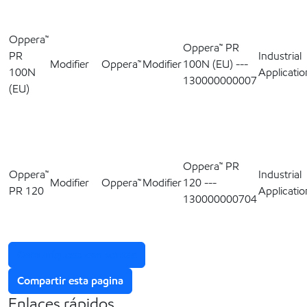
Oppera™
Oppera™ PR
PR
Industrial
Modifier
Oppera™
Modifier
100N (EU) ---
100N
Applicatio
130000000007
(EU)
Oppera™ PR
Oppera™
Industrial
Modifier
Oppera™
Modifier
120 ---
PR 120
Applicatio
130000000704
Comuníquese con ventas
Compartir esta pagina
Enlaces rápidos