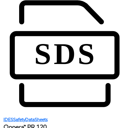
IDESSafetyDataSheets
Oppera™ PR 120