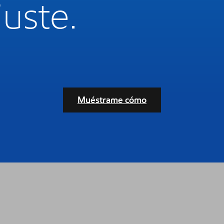
juste.
Muéstrame cómo