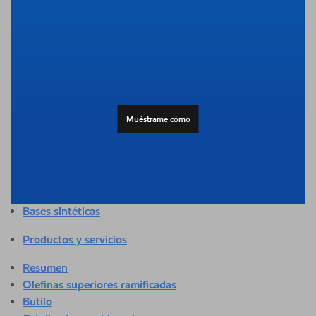
Resumen
Adhesivos y selladores
Agricultura
Automotor
Edificación y construcción
Composición
Productos al consumidor
Muéstrame cómo
Atención médica y sanitaria
Higiene y cuidado personal
Aplicaciones industriales
Energía
Empaque
Bases sintéticas
Productos y servicios
Resumen
Olefinas superiores ramificadas
Butilo