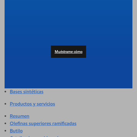
Resumen
Adhesivos y selladores
Agricultura
Automotor
Edificación y construcción
Composición
Productos al consumidor
Muéstrame cómo
Atención médica y sanitaria
Higiene y cuidado personal
Aplicaciones industriales
Energía
Empaque
Bases sintéticas
Productos y servicios
Resumen
Olefinas superiores ramificadas
Butilo