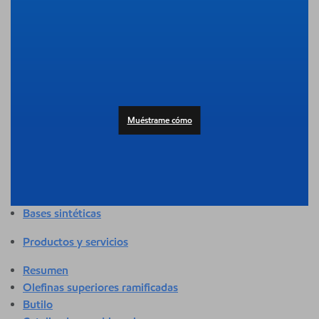
Resumen
Adhesivos y selladores
Agricultura
Automotor
Edificación y construcción
Composición
Productos al consumidor
Muéstrame cómo
Atención médica y sanitaria
Higiene y cuidado personal
Aplicaciones industriales
Energía
Empaque
Bases sintéticas
Productos y servicios
Resumen
Olefinas superiores ramificadas
Butilo