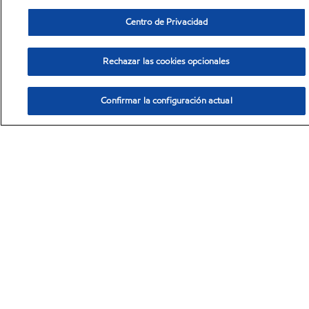
Centro de Privacidad
AVG
Centro de suscripción
Rechazar las cookies opcionales
Reciba las últimas noticias de ExxonMobil chemical y manténgase
Confirmar la configuración actual
actualizado.
Suscríbete ahora
LinkedIn
X
YouTube
•
Centro de privacidad
•
Política de privacidad
•
Términos y condiciones
•
Recursos