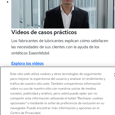
Videos de casos prácticos
Los fabricantes de lubricantes explican cómo satisfacen
las necesidades de sus clientes con la ayuda de los
sintéticos ExxonMobil.
Explora los videos
Encuentre las respuestas que necesita en nuestra biblioteca
Este sitio web utiliza cookies y otras tecnologías de seguimiento
para mejorar la experiencia del usuario y analizar el rendimiento y
de casos prácticos informativos, documentos técnicos, hojas
tráfico de nuestro sitio web. También compartimos información
informativas y más.
sobre su uso de nuestro sitio con nuestros socios de medios
sociales, publicidad y análisis, pero usted puede optar por no
Explorar la biblioteca
compartir esta información utilizando el botón "Rechazar cookies
opcionales" o mediante la señal de preferencia de exclusión en su
¿Cómo calificaría el contenido de esta
navegador. Puede encontrar más información y opciones en el
página?
Centro de Privacidad.