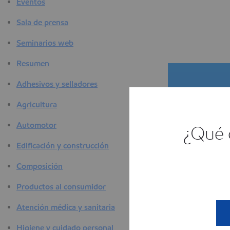
Eventos
Sala de prensa
Seminarios web
Resumen
Adhesivos y selladores
Agricultura
Automotor
¿Qué c
Edificación y construcción
El se
Composición
E
Productos al consumidor
Atención médica y sanitaria
Higiene y cuidado personal