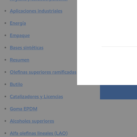
a
Aplicaciones industriales
Energía
Empaque
Bases sintéticas
Resumen
Olefinas superiores ramificadas
Butilo
Catalizadores y Licencias
Goma EPDM
Alcoholes superiores
Alfa olefinas lineales (LAO)