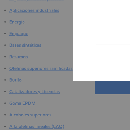
a
Aplicaciones industriales
Energía
Empaque
Bases sintéticas
Resumen
Olefinas superiores ramificadas
Butilo
Catalizadores y Licencias
Goma EPDM
Alcoholes superiores
Alfa olefinas lineales (LAO)