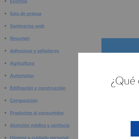
Eventos
Sala de prensa
Seminarios web
Resumen
Adhesivos y selladores
Agricultura
Automotor
¿Qué c
Edificación y construcción
El se
Composición
E
Productos al consumidor
Atención médica y sanitaria
Higiene y cuidado personal