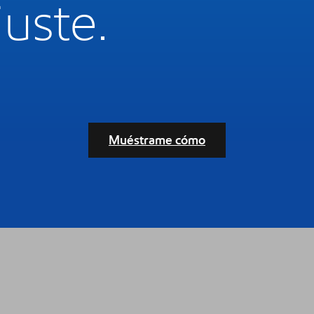
juste.
Muéstrame cómo