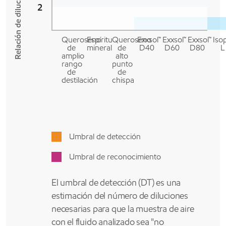
Relación de dilución (miles)
2
Queroseno
Espíritu
Queroseno
Exxsol™
Exxsol™
Exxsol™
Iso
de
mineral
de
D40
D60
D80
L
amplio
alto
rango
punto
de
de
destilación
chispa
Umbral de detección
Umbral de reconocimiento
El umbral de detección (DT) es una
estimación del número de diluciones
necesarias para que la muestra de aire
con el fluido analizado sea "no