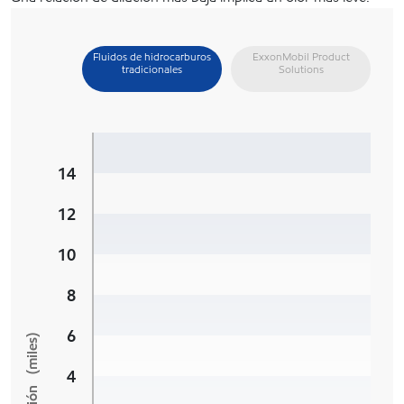
Fluidos de hidrocarburos
ExxonMobil Product
tradicionales
Solutions
14
12
10
8
6
4