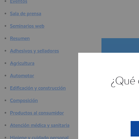
Eventos
Sala de prensa
Seminarios web
Resumen
Adhesivos y selladores
Agricultura
Automotor
¿Qué c
Edificación y construcción
El se
Composición
E
Productos al consumidor
Atención médica y sanitaria
Higiene y cuidado personal