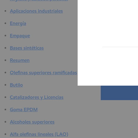
a
Aplicaciones industriales
Energía
Empaque
Bases sintéticas
Resumen
Olefinas superiores ramificadas
Butilo
Catalizadores y Licencias
Goma EPDM
Alcoholes superiores
Alfa olefinas lineales (LAO)