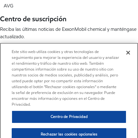
AVG
Centro de suscripción
Reciba las últimas noticias de ExxonMobil chemical y manténgase
actualizado.
Suscríbete ahora
Este sitio web utiliza cookies y otras tecnologías de
seguimiento para mejorar la experiencia del usuario y analizar
LinkedIn
X
YouTube
el rendimiento y tráfico de nuestro sitio web. También
compartimos información sobre su uso de nuestro sitio con
nuestros socios de medios sociales, publicidad y análisis, pero
usted puede optar por no compartir esta información
utilizando el botón "Rechazar cookies opcionales" o mediante
la señal de preferencia de exclusión en su navegador. Puede
encontrar más información y opciones en el Centro de
•
Centro de privacidad
Privacidad.
•
Política de privacidad
Centro de Privacidad
•
Términos y condiciones
•
Recursos
•
Mapa del sitio
Rechazar las cookies opcionales